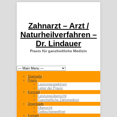
Zahnarzt – Arzt /
Naturheilverfahren –
Dr. Lindauer
Praxis für ganzheitliche Medizin
Startseite
Praxis
Leistungsspektrum
Leiter der Praxis
Konzept
Leistungsübersicht
Ganzheitliche Zahnmedizin
Downloads
Übersicht
Gelbschienenflyer
Kontakt